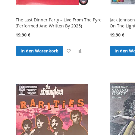
The Last Dinner Party – Live From The Pyre
Jack Johnso
(Performed And Written By 2025)
On The Ligh
19,90 €
19,90 €
Zur
Zur
In den Warenkorb
In den W
Wunschliste
Vergleichsliste
hinzufügen
hinzufügen