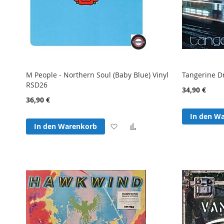
M People - Northern Soul (Baby Blue) Vinyl
Tangerine D
RSD26
34,90 €
36,90 €
In den W
Zur
Zur
In den Warenkorb
Wunschliste
Vergleichsliste
hinzufügen
hinzufügen