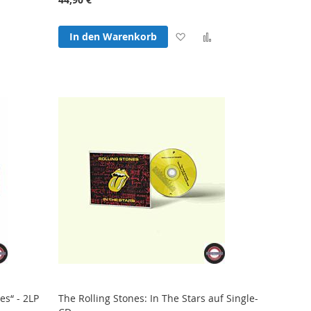
Zur
Zur
Zur
In den Warenkorb
hliste
Vergleichsliste
Wunschliste
Vergleichsliste
fügen
hinzufügen
hinzufügen
hinzufügen
es“ - 2LP
The Rolling Stones: In The Stars auf Single-