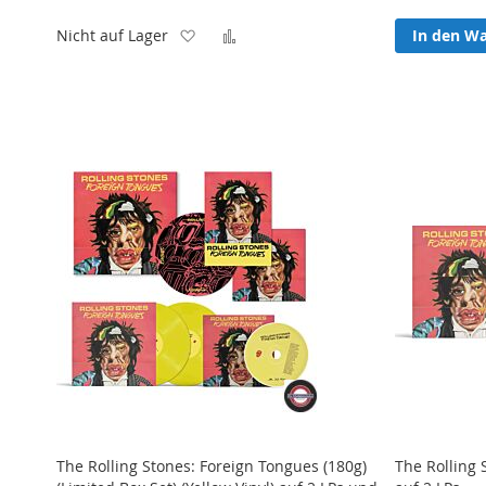
Zur
Zur
Nicht auf Lager
In den W
Wunschliste
Vergleichsliste
hinzufügen
hinzufügen
The Rolling Stones: Foreign Tongues (180g)
The Rolling 