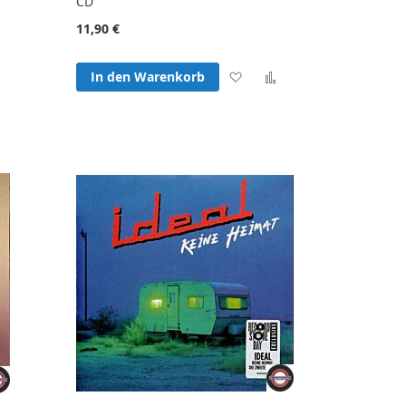
CD
11,90 €
Zur
Zur
Zur
In den Warenkorb
hliste
Vergleichsliste
Wunschliste
Vergleichsliste
fügen
hinzufügen
hinzufügen
hinzufügen