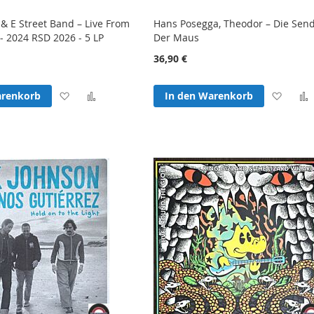
& E Street Band – Live From
Hans Posegga, Theodor – Die Sen
- 2024 RSD 2026 - 5 LP
Der Maus
36,90 €
Zur
Zur
Zur
arenkorb
In den Warenkorb
Wunschliste
Vergleichsliste
Wunsc
hinzufügen
hinzufügen
hinzu