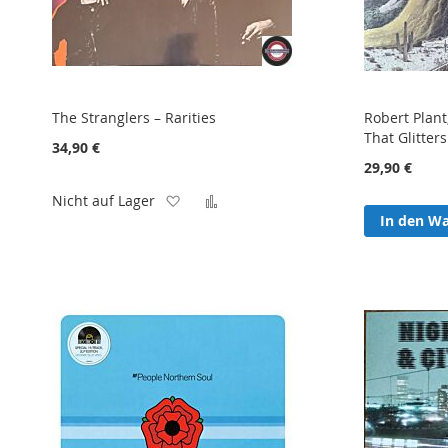
The Stranglers – Rarities
Robert Plant
That Glitters
34,90 €
29,90 €
Zur
Zur
Nicht auf Lager
In den W
Wunschliste
Vergleichsliste
hinzufügen
hinzufügen