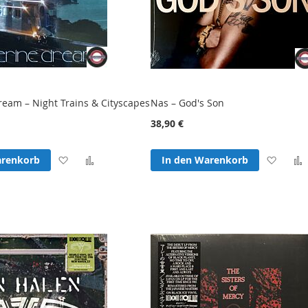
ream – Night Trains & Cityscapes
Nas – God's Son
38,90 €
Zur
Zur
Zur
arenkorb
In den Warenkorb
Wunschliste
Vergleichsliste
Wunsc
hinzufügen
hinzufügen
hinzu