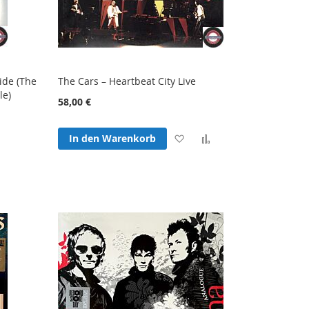
ide (The
The Cars – Heartbeat City Live
le)
58,00 €
Zur
Zur
In den Warenkorb
Zur
Wunschliste
Vergleichsliste
hliste
Vergleichsliste
hinzufügen
hinzufügen
fügen
hinzufügen