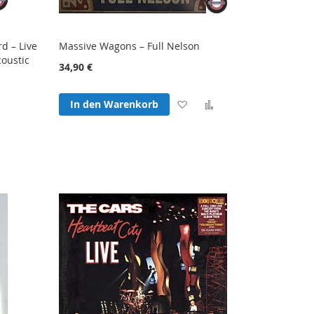
d – Live
Massive Wagons – Full Nelson
coustic
34,90 €
Zur
Zur
In den Warenkorb
Wunschliste
Vergleichsliste
Zur
hinzufügen
hinzufügen
hliste
Vergleichsliste
fügen
hinzufügen