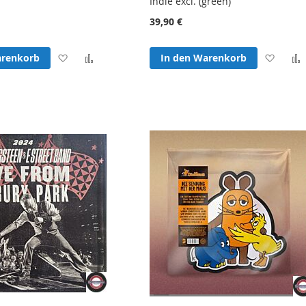
Indie excl. (green)
39,90 €
Zur
Zur
Zur
arenkorb
In den Warenkorb
Wunschliste
Vergleichsliste
Wunsc
hinzufügen
hinzufügen
hinzu