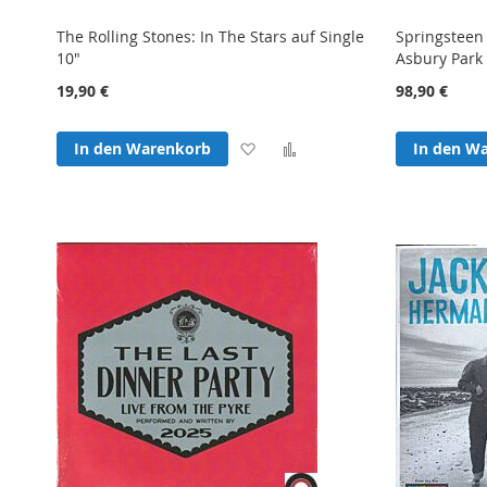
The Rolling Stones: In The Stars auf Single
Springsteen 
10"
Asbury Park 
19,90 €
98,90 €
Zur
Zur
In den Warenkorb
In den W
Wunschliste
Vergleichsliste
hinzufügen
hinzufügen