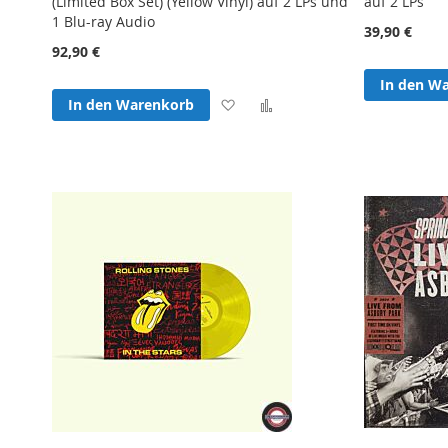
(Limited Box Set) (Yellow Vinyl) auf 2 LPs und
auf 2 LPs
1 Blu-ray Audio
39,90 €
92,90 €
In den W
Zur
Zur
In den Warenkorb
Wunschliste
Vergleichsliste
hinzufügen
hinzufügen