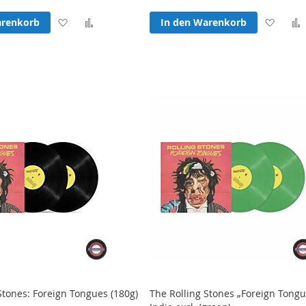
Zur
Zur
Zur
arenkorb
In den Warenkorb
Wunschliste
Vergleichsliste
Wunsc
hinzufügen
hinzufügen
hinzu
Stones: Foreign Tongues (180g)
The Rolling Stones „Foreign Tongu