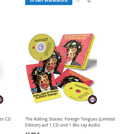
In den Warenkorb
hsliste
Wunschliste
Vergleichsliste
gen
hinzufügen
hinzufügen
ues CD
The Rolling Stones: Foreign Tongues (Limited
Edition) auf 1 CD und 1 Blu-ray Audio
44,90 €