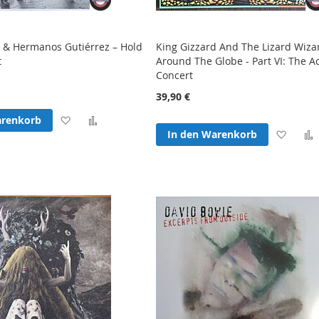
n & Hermanos Gutiérrez – Hold
King Gizzard And The Lizard Wizar
t
Around The Globe - Part VI: The A
Concert
39,90 €
Zur
Zur
arenkorb
Zur
In den Warenkorb
Wunschliste
Vergleichsliste
Wunsc
hinzufügen
hinzufügen
hinzu