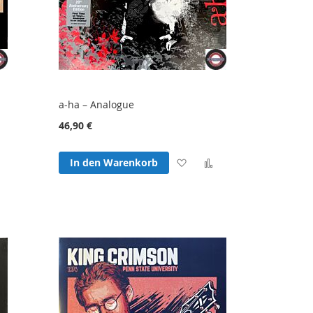
a-ha – Analogue
46,90 €
Zur
Zur
Zur
In den Warenkorb
hliste
Vergleichsliste
Wunschliste
Vergleichsliste
fügen
hinzufügen
hinzufügen
hinzufügen