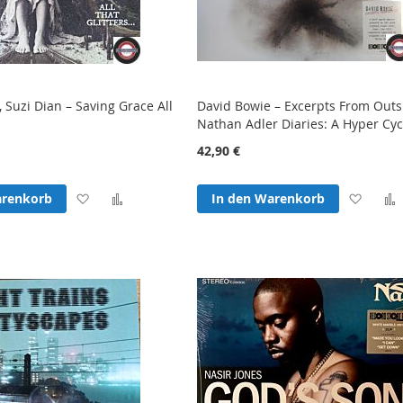
, Suzi Dian – Saving Grace All
David Bowie – Excerpts From Outs
Nathan Adler Diaries: A Hyper Cyc
42,90 €
Zur
Zur
Zur
arenkorb
In den Warenkorb
Wunschliste
Vergleichsliste
Wunsc
hinzufügen
hinzufügen
hinzu