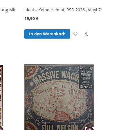
dung Mit
Ideal – Keine Heimat, RSD 2026 , Vinyl 7“
19,90 €
Zur
Zur
In den Warenkorb
Zur
Wunschliste
Vergleichsliste
hliste
Vergleichsliste
hinzufügen
hinzufügen
fügen
hinzufügen