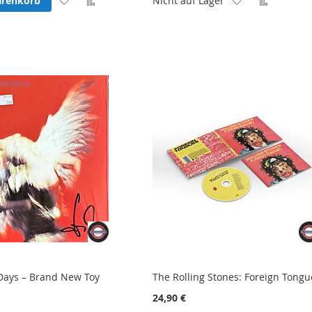
arenkorb
Nicht auf Lager
Wunschliste
Vergleichsliste
Wunschliste
Vergleic
hinzufügen
hinzufügen
hinzufügen
hinzufü
Days – Brand New Toy
The Rolling Stones: Foreign Tong
24,90 €