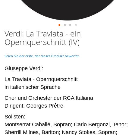
Verdi: La Traviata - ein
Skip
to
Opernquerschnitt (IV)
the
beginning
of
Seien Sie der erste, der dieses Produkt bewertet
the
images
Giuseppe Verdi:
gallery
La Traviata - Opernquerschnitt
in italienischer Sprache
Chor und Orchester der RCA Italiana
Dirigent: Georges Prêtre
Solisten:
Montserrat Caballé, Sopran; Carlo Bergonzi, Tenor;
Sherrill Milnes, Bariton; Nancy Stokes, Sopran;