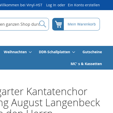
Willkommen bei Vinyl-HST
Log In
Ein Konto erstellen
Suche
Mein Warenkorb
Weihnachten
DDR-Schallplatten
Gutscheine
MC' s & Kassetten
garter Kantatenchor
ng August Langenbeck