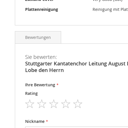
Plattenreinigung
Reinigung mit Pla
Bewertungen
Sie bewerten:
Stuttgarter Kantatenchor Leitung August
Lobe den Herrn
Ihre Bewertung
Rating
1
2
3
4
5
star
stars
stars
stars
stars
Nickname