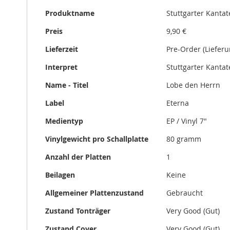
Informationen
Produktname
Stuttgarter Kanta
Preis
9,90 €
Lieferzeit
Pre-Order (Lieferu
Interpret
Stuttgarter Kanta
Name - Titel
Lobe den Herrn
Label
Eterna
Medientyp
EP / Vinyl 7"
Vinylgewicht pro Schallplatte
80 gramm
Anzahl der Platten
1
Beilagen
Keine
Allgemeiner Plattenzustand
Gebraucht
Zustand Tonträger
Very Good (Gut)
Zustand Cover
Very Good (Gut)