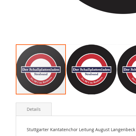
Skip
to
Details
the
beginning
of
the
Stuttgarter Kantatenchor Leitung August Langenbeck
images