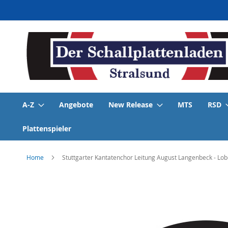
Direkt
zum
Inhalt
A-Z
Angebote
New Release
MTS
RSD
Plattenspieler
Home
Stuttgarter Kantatenchor Leitung August Langenbeck - Lo
Skip
to
the
end
of