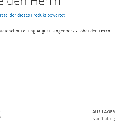
e den Herrn
erste, der dieses Produkt bewertet
ntatenchor Leitung August Langenbeck - Lobet den Herrn
€
AUF LAGER
Nur
1
übrig