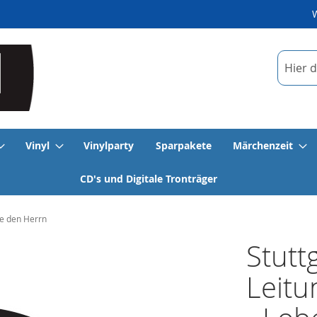
Suche
Vinyl
Vinylparty
Sparpakete
Märchenzeit
CD's und Digitale Tronträger
be den Herrn
Stutt
Leitu