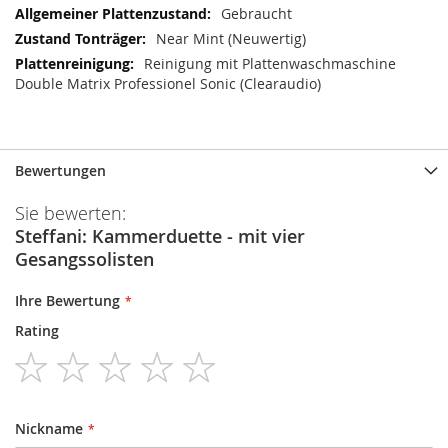
Gebraucht
Near Mint (Neuwertig)
Reinigung mit Plattenwaschmaschine
Double Matrix Professionel Sonic (Clearaudio)
Bewertungen
Sie bewerten:
Steffani: Kammerduette - mit vier
Gesangssolisten
Ihre Bewertung
Rating
1
2
3
4
5
star
stars
stars
stars
stars
Nickname