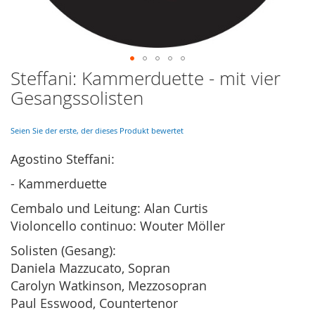
Steffani: Kammerduette - mit vier
Skip
to
Gesangssolisten
the
beginning
of
Seien Sie der erste, der dieses Produkt bewertet
the
Agostino
Steffani:
images
gallery
- Kammerduette
Cembalo und Leitung: Alan Curtis
Violoncello continuo: Wouter Möller
Solisten (Gesang):
Daniela Mazzucato, Sopran
Carolyn Watkinson, Mezzosopran
Paul Esswood, Countertenor